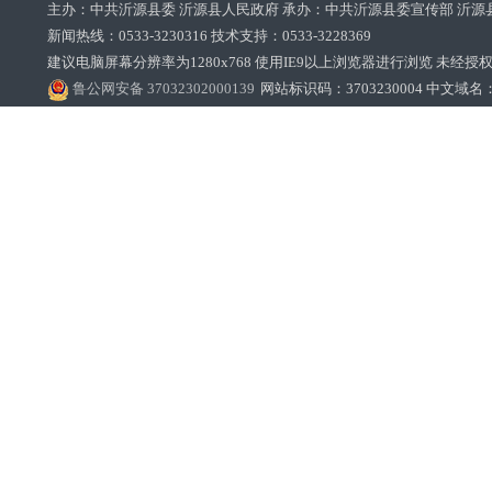
主办：中共沂源县委 沂源县人民政府 承办：中共沂源县委宣传部 沂源
新闻热线：0533-3230316 技术支持：0533-3228369‌‌
建议电脑屏幕分辨率为1280x768 使用IE9以上浏览器进行浏览 未经授权禁止
鲁公网安备 37032302000139
网站标识码：3703230004 中文域