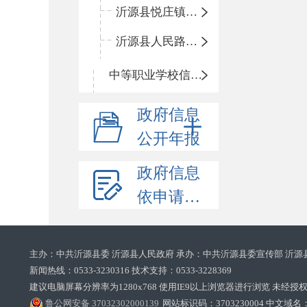
沂源县悦庄镇赵庄小学
沂源县人民路小学
中等职业学校信息公开
政府信息
公开年报
政府信息
依申请公开
主办：中共沂源县委 沂源县人民政府 承办：中共沂源县委宣传部 沂源
新闻热线：0533-3230316 技术支持：0533-3228369‌‌
建议电脑屏幕分辨率为1280x768 使用IE9以上浏览器进行浏览 未经授权禁止
鲁公网安备 37032302000139
网站标识码：3703230004 中文域