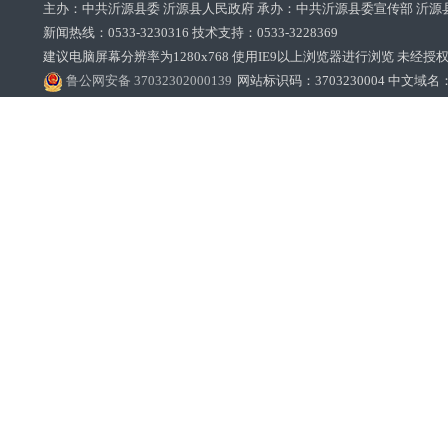
主办：中共沂源县委 沂源县人民政府 承办：中共沂源县委宣传部 沂源
新闻热线：0533-3230316 技术支持：0533-3228369‌‌
建议电脑屏幕分辨率为1280x768 使用IE9以上浏览器进行浏览 未经授权禁止
鲁公网安备 37032302000139
网站标识码：3703230004 中文域