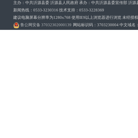
主办：中共沂源县委 沂源县人民政府 承办：中共沂源县委宣传部 沂源
新闻热线：0533-3230316 技术支持：0533-3228369‌‌
建议电脑屏幕分辨率为1280x768 使用IE9以上浏览器进行浏览 未经授权禁止
鲁公网安备 37032302000139
网站标识码：3703230004 中文域