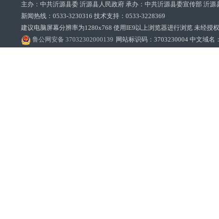
主办：中共沂源县委 沂源县人民政府 承办：中共沂源县委宣传部 沂源
新闻热线：0533-3230316 技术支持：0533-3228369‌‌
建议电脑屏幕分辨率为1280x768 使用IE9以上浏览器进行浏览 未经授权禁止
鲁公网安备 37032302000139
网站标识码：3703230004 中文域