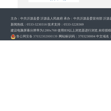
主办：中共沂源县委 沂源县人民政府 承办：中共沂源县委宣传部 沂源
新闻热线：0533-3230316 技术支持：0533-3228369‌‌
建议电脑屏幕分辨率为1280x768 使用IE9以上浏览器进行浏览 未经授权禁止
鲁公网安备 37032302000139
网站标识码：3703230004 中文域