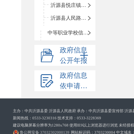
沂源县悦庄镇赵庄小学
沂源县人民路小学
中等职业学校信息公开
政府信息
公开年报
政府信息
依申请公开
主办：中共沂源县委 沂源县人民政府 承办：中共沂源县委宣传部 沂源
新闻热线：0533-3230316 技术支持：0533-3228369‌‌
建议电脑屏幕分辨率为1280x768 使用IE9以上浏览器进行浏览 未经授权禁止
鲁公网安备 37032302000139
网站标识码：3703230004 中文域