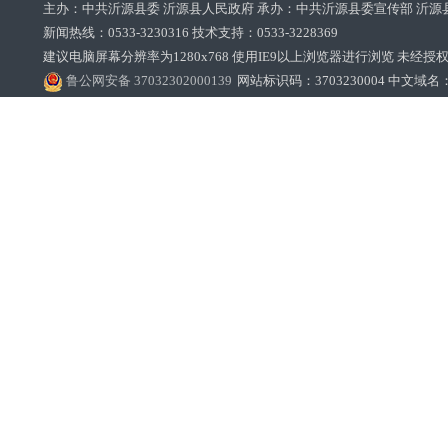
主办：中共沂源县委 沂源县人民政府 承办：中共沂源县委宣传部 沂源
新闻热线：0533-3230316 技术支持：0533-3228369‌‌
建议电脑屏幕分辨率为1280x768 使用IE9以上浏览器进行浏览 未经授权禁止
鲁公网安备 37032302000139
网站标识码：3703230004 中文域