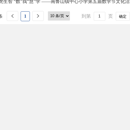
虎生智 “数”我“慧”学 ——南鲁山镇中心小学第五届数学节文化
条
1
到第
页
确定