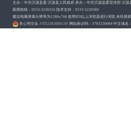
主办：中共沂源县委 沂源县人民政府 承办：中共沂源县委宣传部 沂源
新闻热线：0533-3230316 技术支持：0533-3228369‌‌
建议电脑屏幕分辨率为1280x768 使用IE9以上浏览器进行浏览 未经授权禁止
鲁公网安备 37032302000139
网站标识码：3703230004 中文域