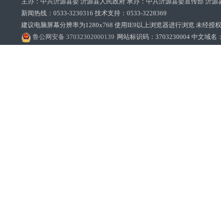
主办：中共沂源县委 沂源县人民政府 承办：中共沂源县委宣传部 沂源
新闻热线：0533-3230316 技术支持：0533-3228369‌‌
建议电脑屏幕分辨率为1280x768 使用IE9以上浏览器进行浏览 未经授权禁止
鲁公网安备 37032302000139
网站标识码：3703230004 中文域