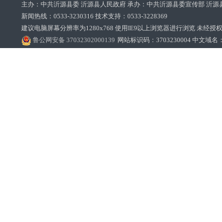
主办：中共沂源县委 沂源县人民政府 承办：中共沂源县委宣传部 沂源
新闻热线：0533-3230316 技术支持：0533-3228369‌‌
建议电脑屏幕分辨率为1280x768 使用IE9以上浏览器进行浏览 未经授权禁止
鲁公网安备 37032302000139
网站标识码：3703230004 中文域