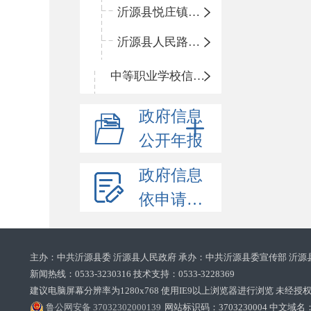
沂源县悦庄镇赵庄小学
沂源县人民路小学
中等职业学校信息公开
政府信息
公开年报
政府信息
依申请公开
主办：中共沂源县委 沂源县人民政府 承办：中共沂源县委宣传部 沂源
新闻热线：0533-3230316 技术支持：0533-3228369‌‌
建议电脑屏幕分辨率为1280x768 使用IE9以上浏览器进行浏览 未经授权禁止
鲁公网安备 37032302000139
网站标识码：3703230004 中文域