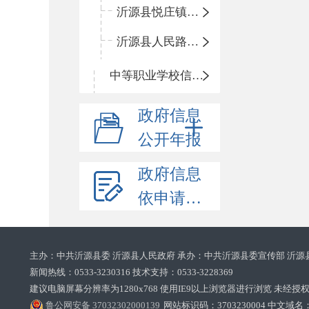
沂源县悦庄镇赵庄小学
沂源县人民路小学
中等职业学校信息公开
政府信息
公开年报
政府信息
依申请公开
主办：中共沂源县委 沂源县人民政府 承办：中共沂源县委宣传部 沂源
新闻热线：0533-3230316 技术支持：0533-3228369‌‌
建议电脑屏幕分辨率为1280x768 使用IE9以上浏览器进行浏览 未经授权禁止
鲁公网安备 37032302000139
网站标识码：3703230004 中文域