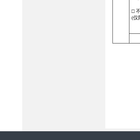
□ 
(
仅