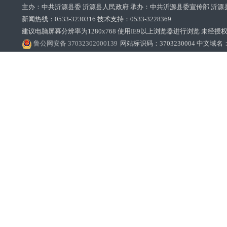
主办：中共沂源县委 沂源县人民政府 承办：中共沂源县委宣传部 沂源
新闻热线：0533-3230316 技术支持：0533-3228369‌‌
建议电脑屏幕分辨率为1280x768 使用IE9以上浏览器进行浏览 未经授权禁止
鲁公网安备 37032302000139
网站标识码：3703230004 中文域