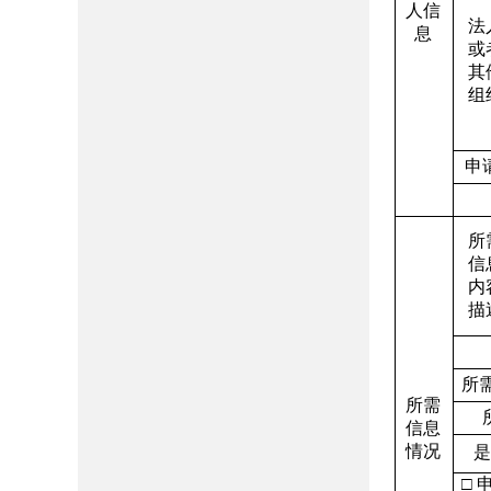
人信
法
息
或
其
组
申
所
信
内
描
所
所需
信息
情况
□ 