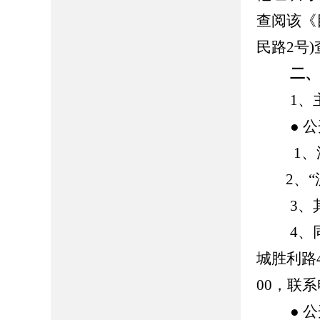
查阅该《
民路2号
二
1、主
● 公
1、沂源县人
2、“沂源
3、其
4、同
城胜利路4
00，联系
● 公