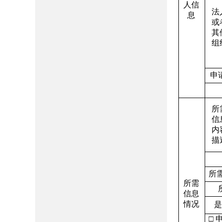
人信
法
息
或
其
组
申
所
信
内
描
所
所需
信息
情况
□ 