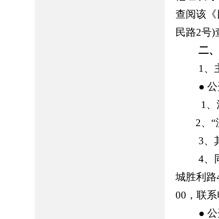
查阅该《
民路2号
二
1、主
● 公
1、沂源县人
2、“沂源
3、其
4、同
城胜利路4
00，联系
● 公