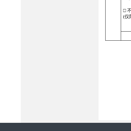
□ 
(
仅