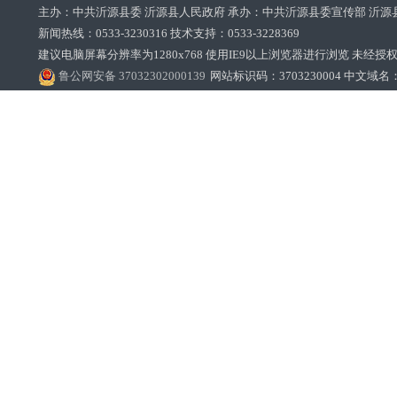
主办：中共沂源县委 沂源县人民政府 承办：中共沂源县委宣传部 沂源
新闻热线：0533-3230316 技术支持：0533-3228369‌‌
建议电脑屏幕分辨率为1280x768 使用IE9以上浏览器进行浏览 未经授权禁止
鲁公网安备 37032302000139
网站标识码：3703230004 中文域