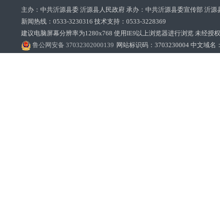
主办：中共沂源县委 沂源县人民政府 承办：中共沂源县委宣传部 沂源
新闻热线：0533-3230316 技术支持：0533-3228369‌‌
建议电脑屏幕分辨率为1280x768 使用IE9以上浏览器进行浏览 未经授权禁止
鲁公网安备 37032302000139
网站标识码：3703230004 中文域