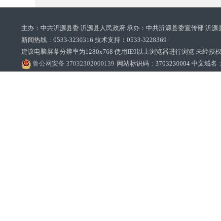
主办：中共沂源县委 沂源县人民政府 承办：中共沂源县委宣传部 沂源
新闻热线：0533-3230316 技术支持：0533-3228369‌‌
建议电脑屏幕分辨率为1280x768 使用IE9以上浏览器进行浏览 未经授权禁止
鲁公网安备 37032302000139
网站标识码：3703230004 中文域