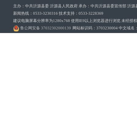
主办：中共沂源县委 沂源县人民政府 承办：中共沂源县委宣传部 沂源
新闻热线：0533-3230316 技术支持：0533-3228369‌‌
建议电脑屏幕分辨率为1280x768 使用IE9以上浏览器进行浏览 未经授权禁止
鲁公网安备 37032302000139
网站标识码：3703230004 中文域