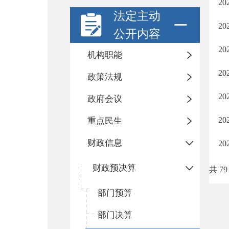
2
法定主动
2
公开内容
2
机构职能
2
政策法规
2
政府会议
2
重点民生
财政信息
2
财政预决算
共 79
部门预算
部门决算