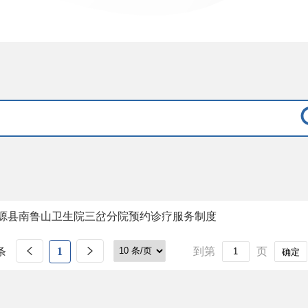
源县南鲁山卫生院三岔分院预约诊疗服务制度
条
1
到第
页
确定