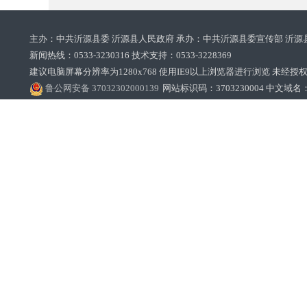
主办：中共沂源县委 沂源县人民政府 承办：中共沂源县委宣传部 沂源
新闻热线：0533-3230316 技术支持：0533-3228369‌‌
建议电脑屏幕分辨率为1280x768 使用IE9以上浏览器进行浏览 未经授权禁止
鲁公网安备 37032302000139
网站标识码：3703230004 中文域