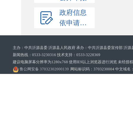
政府信息
依申请公开
主办：中共沂源县委 沂源县人民政府 承办：中共沂源县委宣传部 沂源
新闻热线：0533-3230316 技术支持：0533-3228369‌‌
建议电脑屏幕分辨率为1280x768 使用IE9以上浏览器进行浏览 未经授权禁止
鲁公网安备 37032302000139
网站标识码：3703230004 中文域