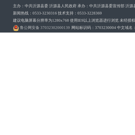
主办：中共沂源县委 沂源县人民政府 承办：中共沂源县委宣传部 沂源
新闻热线：0533-3230316 技术支持：0533-3228369‌‌
建议电脑屏幕分辨率为1280x768 使用IE9以上浏览器进行浏览 未经授权禁止
鲁公网安备 37032302000139
网站标识码：3703230004 中文域