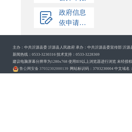
政府信息
依申请公开
主办：中共沂源县委 沂源县人民政府 承办：中共沂源县委宣传部 沂源
新闻热线：0533-3230316 技术支持：0533-3228369‌‌
建议电脑屏幕分辨率为1280x768 使用IE9以上浏览器进行浏览 未经授权禁止
鲁公网安备 37032302000139
网站标识码：3703230004 中文域