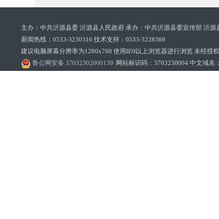
主办：中共沂源县委 沂源县人民政府 承办：中共沂源县委宣传部 沂源
新闻热线：0533-3230316 技术支持：0533-3228369‌‌
建议电脑屏幕分辨率为1280x768 使用IE9以上浏览器进行浏览 未经授权禁止
鲁公网安备 37032302000139
网站标识码：3703230004 中文域