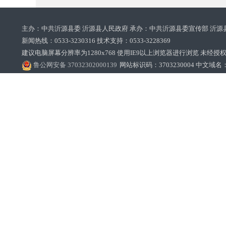
主办：中共沂源县委 沂源县人民政府 承办：中共沂源县委宣传部 沂源
新闻热线：0533-3230316 技术支持：0533-3228369‌‌
建议电脑屏幕分辨率为1280x768 使用IE9以上浏览器进行浏览 未经授权禁止
鲁公网安备 37032302000139
网站标识码：3703230004 中文域