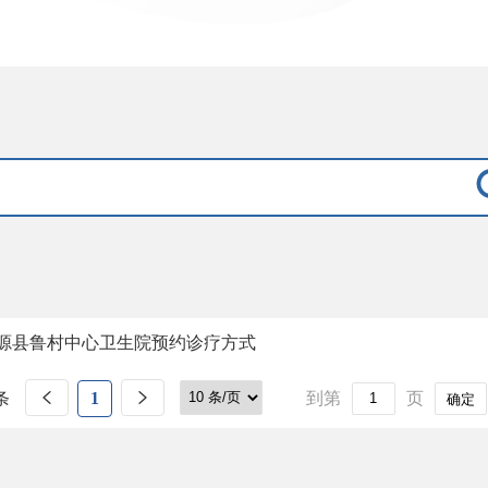
源县鲁村中心卫生院预约诊疗方式
条
1
到第
页
确定