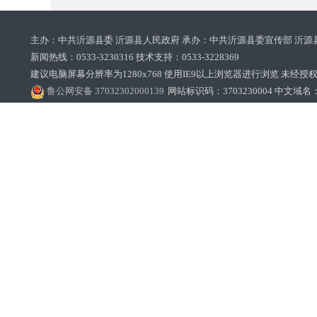
主办：中共沂源县委 沂源县人民政府 承办：中共沂源县委宣传部 沂源
新闻热线：0533-3230316 技术支持：0533-3228369‌‌
建议电脑屏幕分辨率为1280x768 使用IE9以上浏览器进行浏览 未经授权禁止
鲁公网安备 37032302000139
网站标识码：3703230004 中文域