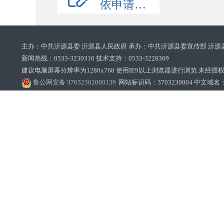
依申请公开
主办：中共沂源县委 沂源县人民政府 承办：中共沂源县委宣传部 沂源
新闻热线：0533-3230316 技术支持：0533-3228369‌‌
建议电脑屏幕分辨率为1280x768 使用IE9以上浏览器进行浏览 未经授权禁止
鲁公网安备 37032302000139
网站标识码：3703230004 中文域