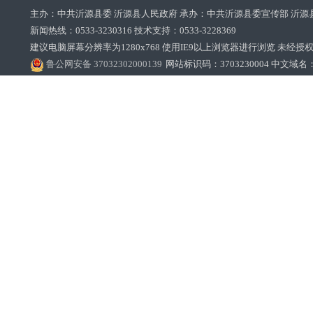
主办：中共沂源县委 沂源县人民政府 承办：中共沂源县委宣传部 沂源
新闻热线：0533-3230316 技术支持：0533-3228369‌‌
建议电脑屏幕分辨率为1280x768 使用IE9以上浏览器进行浏览 未经授权禁止
鲁公网安备 37032302000139
网站标识码：3703230004 中文域