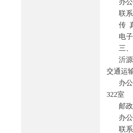
办
联
传
电
三
沂
交通运
办
322室
邮
办
联