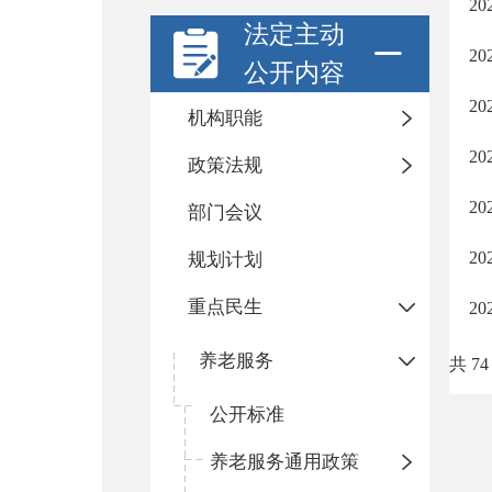
2
法定主动
2
公开内容
2
机构职能
2
政策法规
2
部门会议
2
规划计划
重点民生
2
养老服务
共 74
公开标准
养老服务通用政策