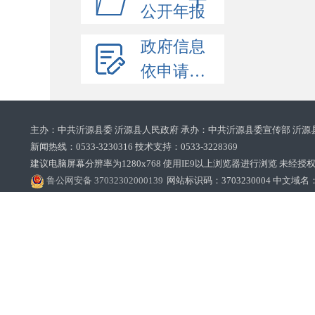
公开年报
政府信息
依申请公开
主办：中共沂源县委 沂源县人民政府 承办：中共沂源县委宣传部 沂源
新闻热线：0533-3230316 技术支持：0533-3228369‌‌
建议电脑屏幕分辨率为1280x768 使用IE9以上浏览器进行浏览 未经授权禁止
鲁公网安备 37032302000139
网站标识码：3703230004 中文域