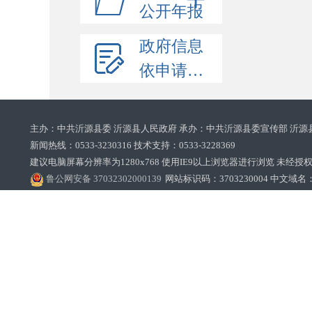
公开年报
政府信息
依申请公开
主办：中共沂源县委 沂源县人民政府 承办：中共沂源县委宣传部 沂源
新闻热线：0533-3230316 技术支持：0533-3228369‌‌
建议电脑屏幕分辨率为1280x768 使用IE9以上浏览器进行浏览 未经授权禁止
鲁公网安备 37032302000139
网站标识码：3703230004 中文域