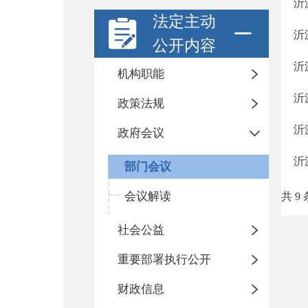
沂
法定主动
沂
公开内容
沂
机构职能
沂
政策法规
沂
政府会议
沂
部门会议
会议解读
共 9 
社会公益
重要部署执行公开
财政信息