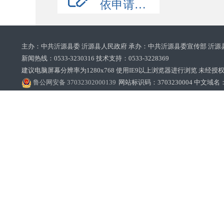
依申请公开
主办：中共沂源县委 沂源县人民政府 承办：中共沂源县委宣传部 沂源
新闻热线：0533-3230316 技术支持：0533-3228369‌‌
建议电脑屏幕分辨率为1280x768 使用IE9以上浏览器进行浏览 未经授权禁止
鲁公网安备 37032302000139
网站标识码：3703230004 中文域