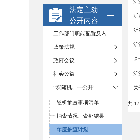
沂
法定主动
沂
公开内容
沂
工作部门职能配置及内设机构
沂
政策法规
关
政府会议
沂
社会公益
“双随机、一公开”
关
随机抽查事项清单
共 12
抽查情况、查处结果
年度抽查计划