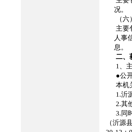
主要
况。
（六
主要
人事
息。
二、
1、
●公
本机
1.
2.
3.
（沂源县