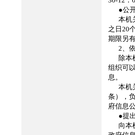
30-12：
●公
本机
之日
20
期限另
2、
除本
组织可
息。
本机
条），
府信息
●提
向本