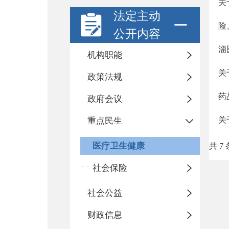
关
法定主动
险
公开内容
淄
机构职能
关
政策法规
药
政府会议
关
重点民生
医疗卫生健康
共 7 
社会保险
社会公益
财政信息