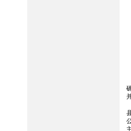
办
联
传
电