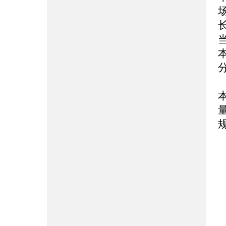
办
联
传