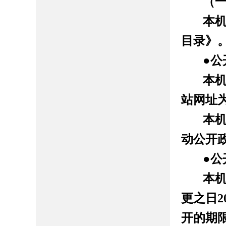
（
本
目录》
●
公
本
站网址
本
动公开
●
公
本
更之日
2
开的期