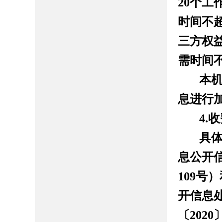
20
个工
时间不
三方权
需时间
本
息进行
4.
收
具
息公开
109
号）
开信息
〔
2020