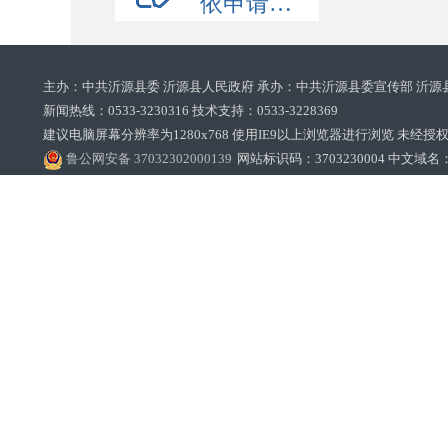
依申请公开
主办：中共沂源县委 沂源县人民政府 承办：中共沂源县委宣传部 沂源
新闻热线：0533-3230316 技术支持：0533-3228369‌‌
建议电脑屏幕分辨率为1280x768 使用IE9以上浏览器进行浏览 未经授权禁止
鲁公网安备 37032302000139
网站标识码：3703230004 中文域