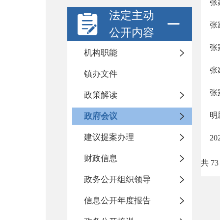
张
法定主动
张
公开内容
张
机构职能
张
镇办文件
张
政策解读
明
政府会议
建议提案办理
2
财政信息
共 73
政务公开组织领导
信息公开年度报告