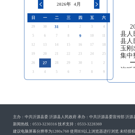
2026年
4月
日
一
二
三
四
五
六
29
30
31
1
2
3
4
县人
5
6
7
8
9
10
11
县人
12
13
14
15
16
17
18
玉刚
19
20
21
22
23
24
25
集中
26
27
28
29
30
1
2
议听
3
4
5
6
7
8
9
治工
压实
县人
管部
实抓
主办：中共沂源县委 沂源县人民政府 承办：中共沂源县委宣传部 沂源
案》
新闻热线：0533-3230316 技术支持：0533-3228369‌‌
年提
建议电脑屏幕分辨率为1280x768 使用IE9以上浏览器进行浏览 未经授权禁止