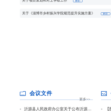
关于项目策划和对上争取工作
解读1
利益相关方、公众代表、企业法人：中国人民银
沂源县供电公司司继海
关于《淄博市乡村振兴学院规范提升实施方案》
列席代表意见发表和采纳情况：列席代表未在会
解读1
会议文件
更多>>
沂源县人民政府办公室关于公布沂源县人民政府2026年度重大行政决策事项目录的通知