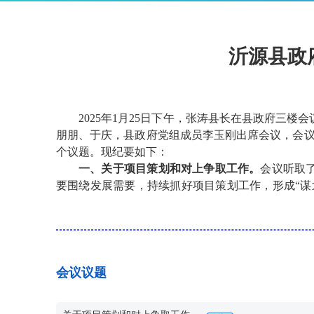
沂源县政
2025年1月25日下午，张涛县长在县政府三
朋朋、于庆，县政府党组成员李玉刚出席会议，会议
个议题。现纪要如下：
一、关于项目策划和对上争取工作。
会议听取
要围绕发展需要，持续抓好项目策划工作，形成“谋
及时掌握信息、跟踪对接，全力争取更多资金、土
系，定期研究调度，加强工作指导，确保项目策划精
二、关于《淄博市乡村振兴学院规范提升实施
起草情况的汇报，原则同意文件内容，进一步修改
射全市、面向全省，按照“小班次快滚动、抓关键带
会议议题
专家，发挥当地“土专家”、领头人作用，精准开展
法律顾问：唐明