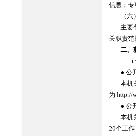
信息；专
（六
主要
关职责范
二、
（一
● 公
本机
为 http:/
● 公
本机
20个工