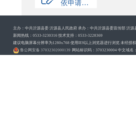
依申请公开
主办：中共沂源县委 沂源县人民政府 承办：中共沂源县委宣传部 沂源
新闻热线：0533-3230316 技术支持：0533-3228369‌‌
建议电脑屏幕分辨率为1280x768 使用IE9以上浏览器进行浏览 未经授权禁止
鲁公网安备 37032302000139
网站标识码：3703230004 中文域