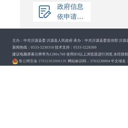
政府信息
依申请公开
主办：中共沂源县委 沂源县人民政府 承办：中共沂源县委宣传部 沂源
新闻热线：0533-3230316 技术支持：0533-3228369‌‌
建议电脑屏幕分辨率为1280x768 使用IE9以上浏览器进行浏览 未经授权禁止
鲁公网安备 37032302000139
网站标识码：3703230004 中文域