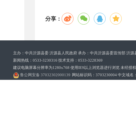
分享：
主办：中共沂源县委 沂源县人民政府 承办：中共沂源县委宣传部 沂源
新闻热线：0533-3230316 技术支持：0533-3228369‌‌
建议电脑屏幕分辨率为1280x768 使用IE9以上浏览器进行浏览 未经授权禁止
鲁公网安备 37032302000139
网站标识码：3703230004 中文域