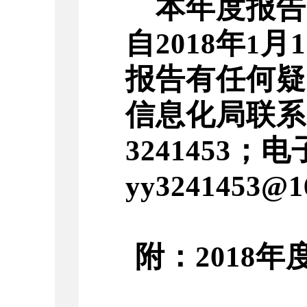
本年度报告
自
年
月
1
201
8
1
报告有任何疑
信息化局
联系
；电
3
241453
y
y3241453@1
附：
年
201
8