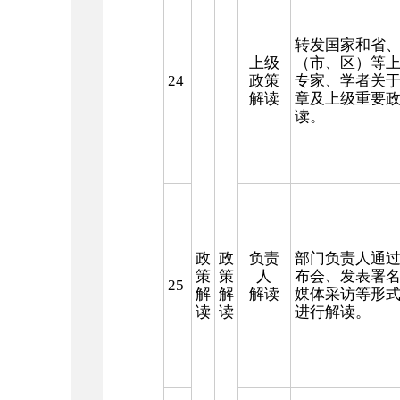
转发国家和省
上级
（市、区）等
24
政策
专家、学者关
解读
章及上级重要
读。
政
政
负责
部门负责人
通
策
策
人
布会、发表署
25
解
解
解读
媒体采访等形
读
读
进行解读。