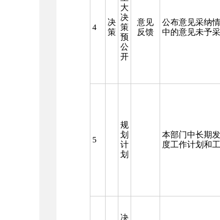
大
决
决
意见
公布意见采纳
4
策
策
反馈
中的意见未予
预
公
开
规
划
本部门中长期
5
计
度工作计划和
划
决