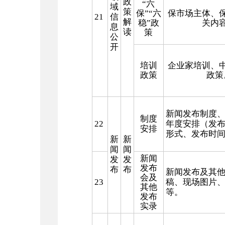
政
“六
域
策
保”“六
保市场主体、
21
信
解
稳”政
关内
息
读
策
公
开
培训
企业家培训、
政策
政策
新闻发布制度
制度
22
年度安排
（发
安排
形式、发布时
新
新
闻
闻
新闻
发
发
发布
布
布
新闻发布及其
会及
23
稿、现场图片
其他
等。
发布
实录