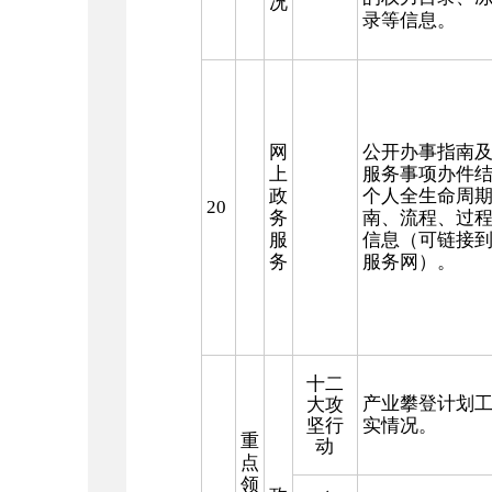
况
录等信息。
网
公开办事指南
上
服务事项办件
政
个人全生命周
20
务
南、流程、过
服
信息（可链接
务
服务网）。
十二
产业攀登计划
大攻
坚行
实情况。
重
动
点
领