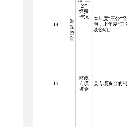
及“三
公”
经费
情况
本年度
“
三公
”
经
财
14
明，上年度
“
三
政
及说明。
资
金
财政
15
专项
县专项资金的
资金