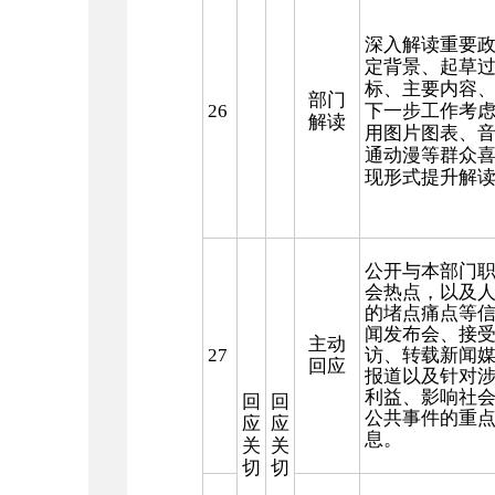
深入解读重要
定背景、起草
标、主要内容
部门
26
下一步工作考
解读
用图片图表、
通动漫等群众
现形式提升解
公开与本部门
会热点，以及
的堵点痛点等
闻发布会、接
主动
27
访、转载新闻
回应
报道以及针对
利益、影响社
回
回
公共事件的重
应
应
息。
关
关
切
切