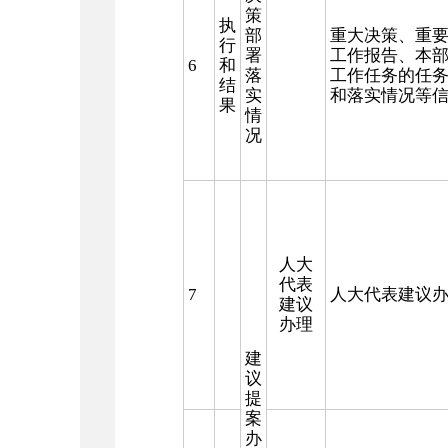
策
执
部
重大决策、重
行
署
工作报告、
本
6
和
落
工作任务
的任
结
实
和落实情况等
果
情
况
人大
代表
7
人大代表建议
建议
办理
建
议
提
案
办