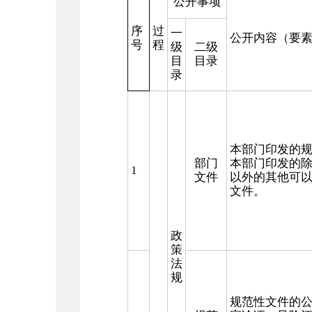
公开事项
序
过
一
公开内容（要
号
程
级
二级
目
目录
录
本部门印发的
部门
本部门印发的
1
文件
以外的其他可
文件。
政
策
法
规
规范性文件的