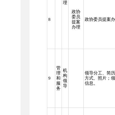
理
政协
委员
8
政协委员提案
提案
办理
管
机
理
领导分工、简
构
9
和
方式、照片；
领
服
信息。
导
务