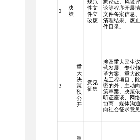
规范
家论证、风险
决
性文
论等程序开展
2
策
件立
文件备案信息
改废
清理结果、废
件目录。
涉及重大民生
重
营发展、专业
大
革方案、重大
决
点工程项目，
意见
3
策
密的外，主动
征集
策草案、决策
预
听证座谈、网
公
协商、媒体沟
开
向社会征求意
重