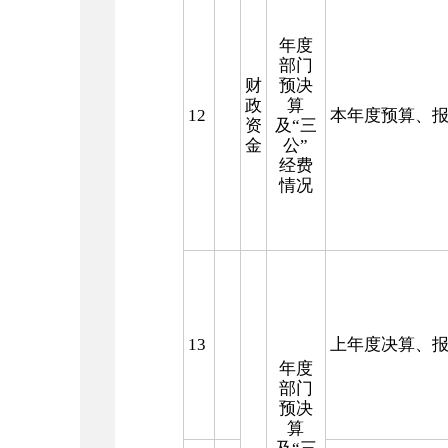
年度
部门
财
预决
政
算
12
本年度预算、
资
及“三
金
公”
经费
情况
13
上年度决算、
年度
部门
预决
算