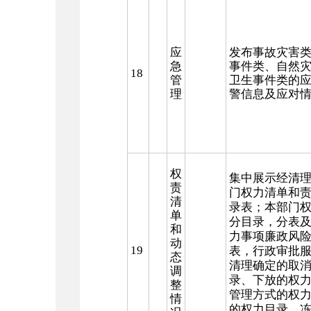
应
发布事故灾害
急
事件类、自然
18
管
卫生事件类的
理
警信息及应对
权
集中展示经清
责
门权力清单和
清
录表；本部门
单
分目录，分表
和
力事项廉政风
动
19
表，行政审批
态
清理确定的取
调
录、下放的权
整
管理方式的权
情
的权力目录、